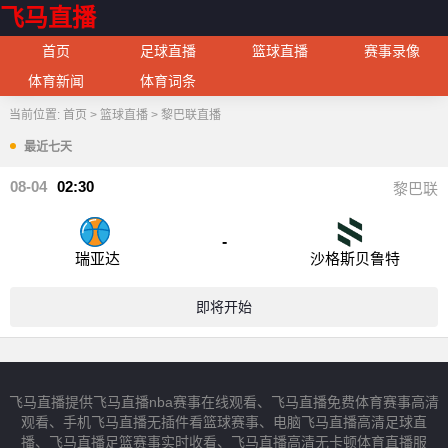
飞马直播
首页
足球直播
篮球直播
赛事录像
体育新闻
体育词条
当前位置:
首页
>
篮球直播
>
黎巴联直播
最近七天
08-04
02:30
黎巴联
-
瑞亚达
沙格斯贝鲁特
即将开始
飞马直播提供飞马直播nba赛事在线观看、飞马直播免费体育赛事高清
观看、手机飞马直播无插件看篮球赛事、电脑飞马直播高清足球直
播、飞马直播足篮赛事实时收看、飞马直播高清无卡顿体育直播服