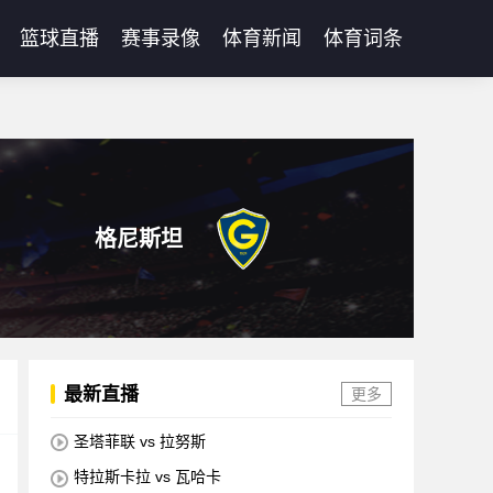
篮球直播
赛事录像
体育新闻
体育词条
格尼斯坦
最新直播
更多
圣塔菲联 vs 拉努斯
特拉斯卡拉 vs 瓦哈卡