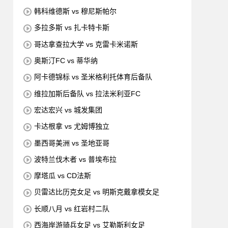
韩科维德斯 vs 穆尼斯帕尔
多拉多斯 vs 扎卡特卡斯
哥达拿查拉大学 vs 克雷卡米诺斯
奥斯汀FC vs 蒂华纳
阿卡德锦标 vs 圣米格利托体育后备队
维拉加斯后备队 vs 拉法米利亚FC
宏达宏兴 vs 城发集团
卡达根拿 vs 尤姆博独立
墨西哥美洲 vs 圣地亚哥
波特兰伐木者 vs 普埃布拉
摩塔瓜 vs CD法斯
贝雷达比历克女足 vs 明斯克戴拿模女足
长顺八月 vs 红岩村二队
西海岸游骑兵女足 vs 艾勒斯利女足