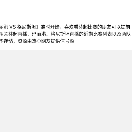
超【玛丽港 VS 格尼斯坦】准时开始，喜欢看芬超比赛的朋友可以提前
相关芬超直播、玛丽港、格尼斯坦直播的近期比赛列表以及两队
不存储，资源由热心网友提供信号源