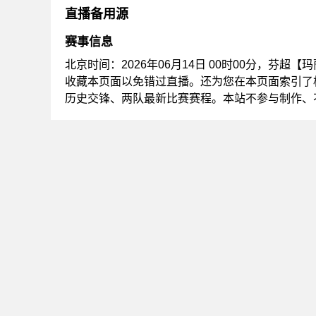
直播备用源
赛事信息
北京时间：2026年06月14日 00时00分，芬
收藏本页面以免错过直播。还为您在本页面索引了
历史交锋、两队最新比赛赛程。本站不参与制作、