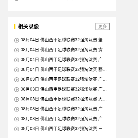
相关录像
更多
08月04日 佛山西甲足球联赛32强淘汰赛 肇庆
恒骏成 VS 三七互娱 全场录像
08月04日 佛山西甲足球联赛32强淘汰赛 贪玩
游戏 VS 美的薪火 全场录像
08月04日 佛山西甲足球联赛32强淘汰赛 广东
西南建设 VS 香港圣徒 全场录像
08月04日 佛山西甲足球联赛32强淘汰赛 藝品
高國際 VS 湛江狂狼·粵辉能源 全场录像
08月03日 佛山西甲足球联赛32强淘汰赛 广州
求信 VS 顺德新青年 全场录像
08月03日 佛山西甲足球联赛32强淘汰赛 广东
客家青年 VS 广州英华思力U17 全场录像
08月03日 佛山西甲足球联赛32强淘汰赛 大塘
控股 VS 茂名市点都得 全场录像
08月03日 佛山西甲足球联赛32强淘汰赛 广东
凤铝 VS 湛江八部科技 全场录像
08月03日 佛山西甲足球联赛32强淘汰赛 广州
蜀地红 VS 广州戴拿模 全场录像
08月03日 佛山西甲足球联赛32强淘汰赛 三水
乐民兴健力宝 VS 中国澳门澳科精英 全场录像