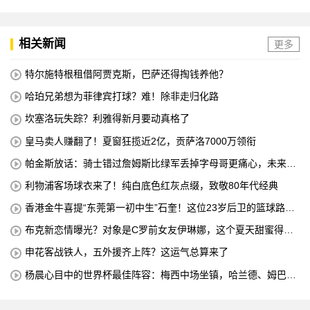
中国澳门澳科精英 全场录像
相关新闻
更多
特尔施特根租借阿贾克斯，巴萨还得掏钱养他？
哈珀兄弟想为菲律宾打球？难！除非走归化路
坎塞洛玩失踪？利雅得新月要动真格了
皇马卖人赚翻了！夏窗狂揽近2亿，贡萨洛7000万领衔
帕金斯放话：骑士错过詹姆斯比绿军丢掉字母哥更痛心，未来十
年别想碰冠军
利物浦客场球衣来了！纯白底色红灰点缀，致敬80年代经典
香港金牛喜提“东莞第一初中生”石奎！这位23岁后卫的篮球路，
从大湾区起步
布克新恋情曝光？对象是C罗前女友伊琳娜，这个夏天甜蜜得有
点意外
申花客战铁人，五外援齐上阵？这运气总算来了
杨晨心目中的世界杯最佳阵容：梅西中场坐镇，哈兰德、姆巴
佩、亚马尔领衔锋线