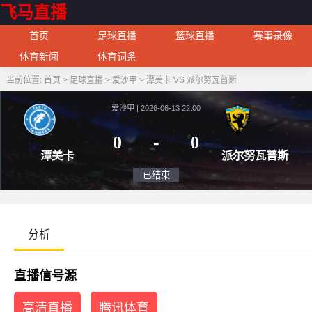
飞马直播
首页
足球直播
篮球直播
赛事录像
体育新闻
体育词条
当前位置:
首页
>
足球直播
>
爱沙甲
>
潭美卡 VS 派尔努瓦普斯
爱沙甲 | 2026-06-13 22:00
0
-
0
潭美卡
派尔努
已结束
分析
直播信号源
高清直播
腾讯体育