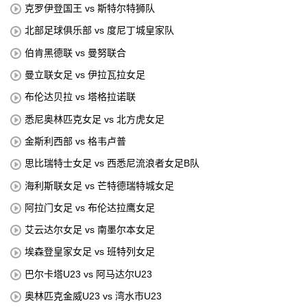
克罗伊登国王 vs 斯特尔特狮队
北部足球俱乐部 vs 度尼丁城皇家队
伯肯黑德联 vs 曼努联合
曼立联女足 vs 伊拉瓦拉女足
布伦达贝拉 vs 塔格拉诺联
悉尼奥林匹克女足 vs 北方虎女足
金斯利西部 vs 格韦卢普
思比瑞特士女足 vs 西悉尼流浪者女足B队
海利斯联女足 vs 芒特德瑞特城女足
阿拉门女足 vs 布伦达拉鹰女足
艾云达尔女足 vs 南墨尔本女足
埃森登皇家女足 vs 班特列女足
巴尔卡塔U23 vs 阿马达尔U23
奥林匹克金威U23 vs 湾水市U23