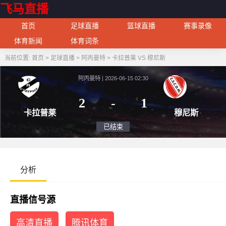
飞马直播
首页
足球直播
篮球直播
赛事录像
体育新闻
体育词条
当前位置:
首页
>
足球直播
>
阿丙曼特
>
卡拉普莱 VS 穆尼斯
阿丙曼特 | 2026-06-15 02:30
2
-
1
卡拉普莱
穆
已结束
分析
直播信号源
高清直播
腾讯体育