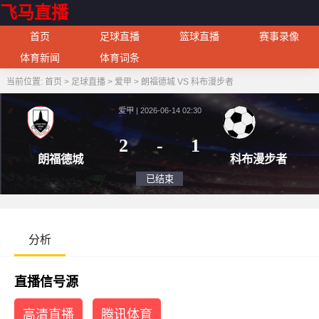
飞马直播
首页
足球直播
篮球直播
赛事录像
体育新闻
体育词条
当前位置:
首页
>
足球直播
>
爱甲
>
朗福德城 VS 科布漫步者
爱甲 | 2026-06-14 02:30
2
-
1
朗福德城
科布
已结束
分析
直播信号源
高清直播
腾讯体育