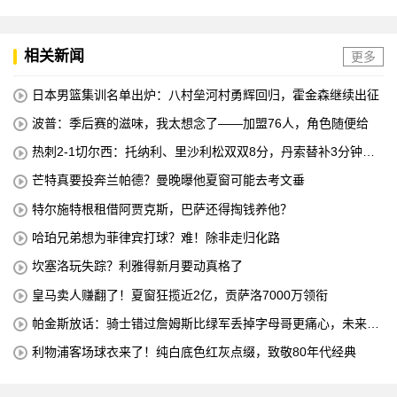
中国澳门澳科精英 全场录像
相关新闻
更多
日本男篮集训名单出炉：八村垒河村勇辉回归，霍金森继续出征
波普：季后赛的滋味，我太想念了——加盟76人，角色随便给
热刺2-1切尔西：托纳利、里沙利松双双8分，丹索替补3分钟染
红只配1分
芒特真要投奔兰帕德？曼晚曝他夏窗可能去考文垂
特尔施特根租借阿贾克斯，巴萨还得掏钱养他？
哈珀兄弟想为菲律宾打球？难！除非走归化路
坎塞洛玩失踪？利雅得新月要动真格了
皇马卖人赚翻了！夏窗狂揽近2亿，贡萨洛7000万领衔
帕金斯放话：骑士错过詹姆斯比绿军丢掉字母哥更痛心，未来十
年别想碰冠军
利物浦客场球衣来了！纯白底色红灰点缀，致敬80年代经典