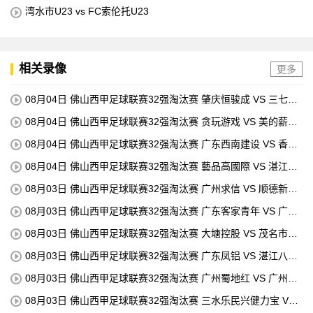
湾水市U23 vs FC索伦托U23
相关录像
更多
08月04日 佛山西甲足球联赛32强淘汰赛 肇庆恒骏成 VS 三七互
娱 全场录像
08月04日 佛山西甲足球联赛32强淘汰赛 贪玩游戏 VS 美的薪火
全场录像
08月04日 佛山西甲足球联赛32强淘汰赛 广东西南建设 VS 香港
圣徒 全场录像
08月04日 佛山西甲足球联赛32强淘汰赛 藝品高國際 VS 湛江狂
狼·粵辉能源 全场录像
08月03日 佛山西甲足球联赛32强淘汰赛 广州求信 VS 顺德新青
年 全场录像
08月03日 佛山西甲足球联赛32强淘汰赛 广东客家青年 VS 广州
英华思力U17 全场录像
08月03日 佛山西甲足球联赛32强淘汰赛 大塘控股 VS 茂名市点
都得 全场录像
08月03日 佛山西甲足球联赛32强淘汰赛 广东凤铝 VS 湛江八部
科技 全场录像
08月03日 佛山西甲足球联赛32强淘汰赛 广州蜀地红 VS 广州戴
拿模 全场录像
08月03日 佛山西甲足球联赛32强淘汰赛 三水乐民兴健力宝 VS