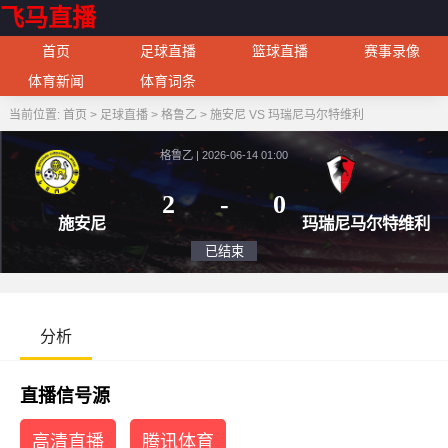
飞马直播
首页
足球直播
篮球直播
赛事录像
体育新闻
体育词条
当前位置:
首页
>
足球直播
>
格鲁乙
>
施安尼 VS 玛瑞尼马尔特维利
格鲁乙 | 2026-06-14 01:00
2
-
0
施安尼
玛瑞尼马
已结束
分析
直播信号源
高清直播
腾讯体育