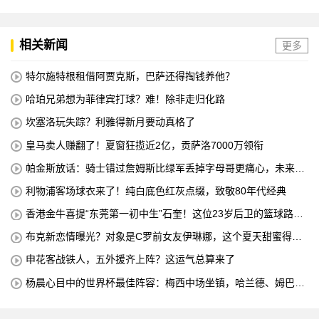
中国澳门澳科精英 全场录像
相关新闻
更多
特尔施特根租借阿贾克斯，巴萨还得掏钱养他？
哈珀兄弟想为菲律宾打球？难！除非走归化路
坎塞洛玩失踪？利雅得新月要动真格了
皇马卖人赚翻了！夏窗狂揽近2亿，贡萨洛7000万领衔
帕金斯放话：骑士错过詹姆斯比绿军丢掉字母哥更痛心，未来十
年别想碰冠军
利物浦客场球衣来了！纯白底色红灰点缀，致敬80年代经典
香港金牛喜提“东莞第一初中生”石奎！这位23岁后卫的篮球路，
从大湾区起步
布克新恋情曝光？对象是C罗前女友伊琳娜，这个夏天甜蜜得有
点意外
申花客战铁人，五外援齐上阵？这运气总算来了
杨晨心目中的世界杯最佳阵容：梅西中场坐镇，哈兰德、姆巴
佩、亚马尔领衔锋线