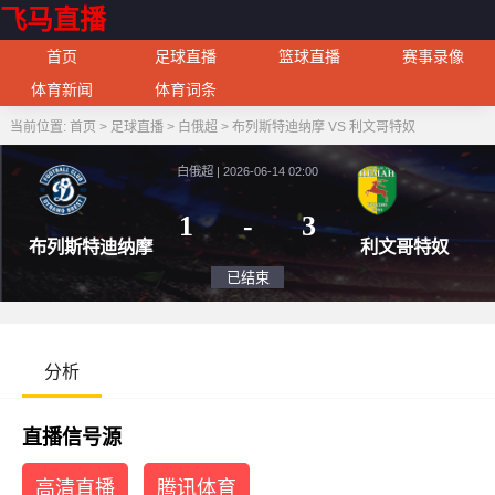
飞马直播
首页
足球直播
篮球直播
赛事录像
体育新闻
体育词条
当前位置:
首页
>
足球直播
>
白俄超
>
布列斯特迪纳摩 VS 利文哥特奴
白俄超 | 2026-06-14 02:00
1
-
3
布列斯特迪纳摩
利文
已结束
分析
直播信号源
高清直播
腾讯体育