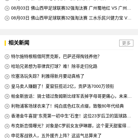
科技 全场录像
08月03日 佛山西甲足球联赛32强淘汰赛 广州蜀地红 VS 广州戴
拿模 全场录像
08月03日 佛山西甲足球联赛32强淘汰赛 三水乐民兴健力宝 VS
中国澳门澳科精英 全场录像
相关新闻
更多
特尔施特根租借阿贾克斯，巴萨还得掏钱养他？
哈珀兄弟想为菲律宾打球？难！除非走归化路
坎塞洛玩失踪？利雅得新月要动真格了
皇马卖人赚翻了！夏窗狂揽近2亿，贡萨洛7000万领衔
帕金斯放话：骑士错过詹姆斯比绿军丢掉字母哥更痛心，未来十
年别想碰冠军
利物浦客场球衣来了！纯白底色红灰点缀，致敬80年代经典
香港金牛喜提“东莞第一初中生”石奎！这位23岁后卫的篮球路，
从大湾区起步
布克新恋情曝光？对象是C罗前女友伊琳娜，这个夏天甜蜜得有
点意外
申花客战铁人，五外援齐上阵？这运气总算来了