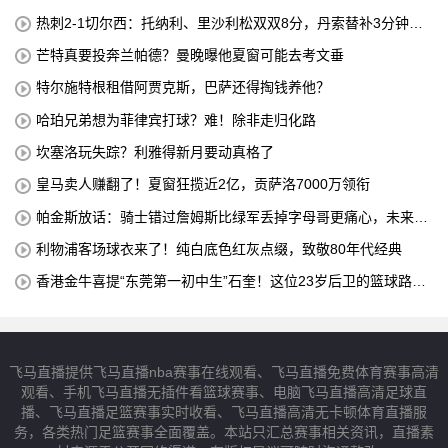
热刺2-1切尔西：托纳利、里沙利松双双8分，丹索替补3分钟染
红只配1分
芒特真要投奔兰帕德？曼晚曝他夏窗可能去考文垂
特尔施特根租借阿贾克斯，巴萨还得掏钱养他？
哈珀兄弟想为菲律宾打球？难！除非走归化路
坎塞洛玩失踪？利雅得新月要动真格了
皇马卖人赚翻了！夏窗狂揽近2亿，贡萨洛7000万领衔
帕金斯放话：骑士错过詹姆斯比绿军丢掉字母哥更痛心，未来十
年别想碰冠军
利物浦客场球衣来了！纯白底色红灰点缀，致敬80年代经典
香港金牛喜提“东莞第一初中生”石奎！这位23岁后卫的篮球路，
从大湾区起步
飞马直播提供飞马直播nba赛事在线观看、飞马直播免费体育赛事高清
观看、手机飞马直播无插件看篮球赛事、电脑飞马直播高清足球直
播、飞马直播足篮赛事实时收看、飞马直播高清无卡顿体育直播服
务，各类热门足篮赛事全面覆盖。本站只汇总赛事相关资讯，直播素