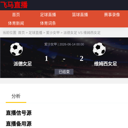
飞马直播
首页
足球直播
篮球直播
赛事录像
体育新闻
体育词条
当前位置:
首页
>
足球直播
>
爱沙女甲
>
派德女足 VS 维姆西女足
爱沙女甲 | 2026-06-14 00:00
1
-
2
派德女足
维姆
已结束
分析
直播信号源
直播备用源