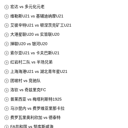
宏达 vs 多元化元老
维勒斯U21 vs 基辅迪纳摩U21
艾彼辛特U21 vs 顿涅茨克矿工U21
大港星联U20 vs 实皆联U20
掸联U20 vs 银河U20
索尔亚U21 vs 卡夫巴斯U21
红岩村二队 vs 半场兄弟
上海海港U21 vs 湖北青年星U21
团坡村 vs 竞驰队
洛钦 vs 奇兹里克FC
普莱西亚 vs 梅塔利斯特1925
马沙昆内 vs 费罗维亚里那卡拉
费罗瓦里奥利欣加 vs 德泰特
FA共和国 vs 努库斯咸海