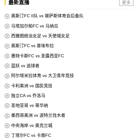
最新直播
更多
奥斯汀FC II队 vs 堪萨斯体育会后备队
马塔加尔帕FC vs 马纳瓜
西雅图统治女足 vs 天使城女足
奥斯汀FC vs 普埃布拉
惠特卡斯FC vs 圣露西亚FC
蓝跃 vs 追球者
阿尔塔米拉体育 vs 大卫青年竞技
卡利美洲 vs 国民竞技
独立CA vs 乔洛马
圣地亚哥 vs 蒂华纳
墨西哥美洲 vs 波特兰伐木者
中央海岸 vs 奥克兰城
丁塔尔FC vs 卡南FC