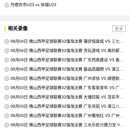
丹德农市U23 vs 休城U23
相关录像
更多
08月04日 佛山西甲足球联赛32强淘汰赛 肇庆恒骏成 VS 三七互
娱 全场录像
08月04日 佛山西甲足球联赛32强淘汰赛 贪玩游戏 VS 美的薪火
全场录像
08月04日 佛山西甲足球联赛32强淘汰赛 广东西南建设 VS 香港
圣徒 全场录像
08月04日 佛山西甲足球联赛32强淘汰赛 藝品高國際 VS 湛江狂
狼·粵辉能源 全场录像
08月03日 佛山西甲足球联赛32强淘汰赛 广州求信 VS 顺德新青
年 全场录像
08月03日 佛山西甲足球联赛32强淘汰赛 广东客家青年 VS 广州
英华思力U17 全场录像
08月03日 佛山西甲足球联赛32强淘汰赛 大塘控股 VS 茂名市点
都得 全场录像
08月03日 佛山西甲足球联赛32强淘汰赛 广东凤铝 VS 湛江八部
科技 全场录像
08月03日 佛山西甲足球联赛32强淘汰赛 广州蜀地红 VS 广州戴
拿模 全场录像
08月03日 佛山西甲足球联赛32强淘汰赛 三水乐民兴健力宝 VS