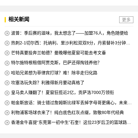
中国澳门澳科精英 全场录像
相关新闻
更多
波普：季后赛的滋味，我太想念了——加盟76人，角色随便给
热刺2-1切尔西：托纳利、里沙利松双双8分，丹索替补3分钟染
红只配1分
芒特真要投奔兰帕德？曼晚曝他夏窗可能去考文垂
特尔施特根租借阿贾克斯，巴萨还得掏钱养他？
哈珀兄弟想为菲律宾打球？难！除非走归化路
坎塞洛玩失踪？利雅得新月要动真格了
皇马卖人赚翻了！夏窗狂揽近2亿，贡萨洛7000万领衔
帕金斯放话：骑士错过詹姆斯比绿军丢掉字母哥更痛心，未来十
年别想碰冠军
利物浦客场球衣来了！纯白底色红灰点缀，致敬80年代经典
香港金牛喜提“东莞第一初中生”石奎！这位23岁后卫的篮球路，
从大湾区起步