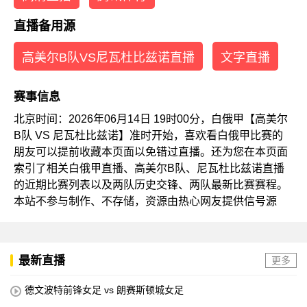
直播备用源
高美尔B队VS尼瓦杜比兹诺直播
文字直播
赛事信息
北京时间：2026年06月14日 19时00分，白俄甲【高美尔
B队 VS 尼瓦杜比兹诺】准时开始，喜欢看白俄甲比赛的
朋友可以提前收藏本页面以免错过直播。还为您在本页面
索引了相关白俄甲直播、高美尔B队、尼瓦杜比兹诺直播
的近期比赛列表以及两队历史交锋、两队最新比赛赛程。
本站不参与制作、不存储，资源由热心网友提供信号源
最新直播
更多
德文波特前锋女足 vs 朗赛斯顿城女足