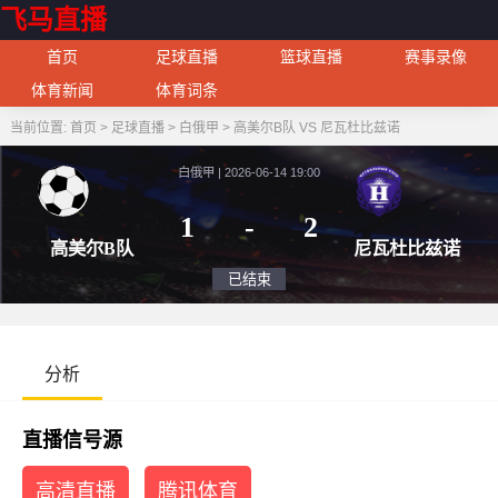
飞马直播
首页
足球直播
篮球直播
赛事录像
体育新闻
体育词条
当前位置:
首页
>
足球直播
>
白俄甲
>
高美尔B队 VS 尼瓦杜比兹诺
白俄甲 | 2026-06-14 19:00
1
-
2
高美尔B队
尼瓦杜
已结束
分析
直播信号源
高清直播
腾讯体育