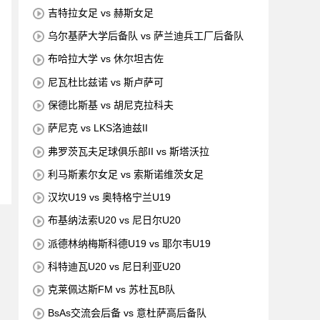
吉特拉女足 vs 赫斯女足
乌尔基萨大学后备队 vs 萨兰迪兵工厂后备队
布哈拉大学 vs 休尔坦古佐
尼瓦杜比兹诺 vs 斯卢萨可
保德比斯基 vs 胡尼克拉科夫
萨尼克 vs LKS洛迪兹II
弗罗茨瓦夫足球俱乐部II vs 斯塔沃拉
利马斯素尔女足 vs 索斯诺维茨女足
汉坎U19 vs 奥特格宁兰U19
布基纳法索U20 vs 尼日尔U20
派德林纳梅斯科德U19 vs 耶尔韦U19
科特迪瓦U20 vs 尼日利亚U20
克莱佩达斯FM vs 苏杜瓦B队
BsAs交流会后备 vs 意杜萨高后备队