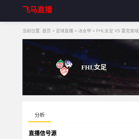
飞马直播
当前位置:
首页
>
足球直播
>
冰女甲
>
FHL女足 VS 雷克查
FHL女足
分析
直播信号源