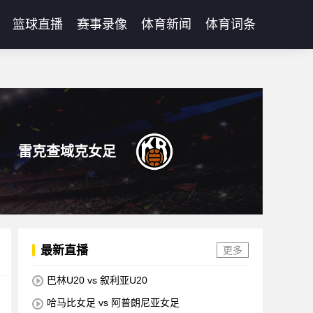
篮球直播
赛事录像
体育新闻
体育词条
雷克查域克女足
最新直播
更多
巴林U20 vs 叙利亚U20
哈马比女足 vs 阿普朗尼亚女足