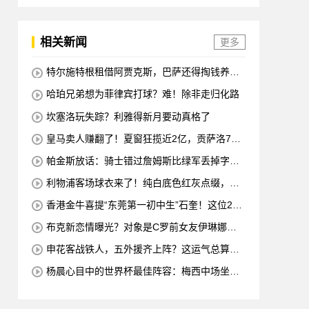
相关新闻
更多
特尔施特根租借阿贾克斯，巴萨还得掏钱养
他？
哈珀兄弟想为菲律宾打球？难！除非走归化路
坎塞洛玩失踪？利雅得新月要动真格了
皇马卖人赚翻了！夏窗狂揽近2亿，贡萨洛700
0万领衔
帕金斯放话：骑士错过詹姆斯比绿军丢掉字母
哥更痛心，未来十年别想碰冠军
利物浦客场球衣来了！纯白底色红灰点缀，致
敬80年代经典
香港金牛喜提“东莞第一初中生”石奎！这位23
岁后卫的篮球路，从大湾区起步
布克新恋情曝光？对象是C罗前女友伊琳娜，
这个夏天甜蜜得有点意外
申花客战铁人，五外援齐上阵？这运气总算来
了
杨晨心目中的世界杯最佳阵容：梅西中场坐
镇，哈兰德、姆巴佩、亚马尔领衔锋线