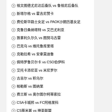
祖文图德尤尼达后备队 vs 鲁祖尼后备队
新塔尔格 vs 霍吉尼赞卡
费伦斯华路士女足 vs PAOK沙朗历基女足
克鲁日桑纳塔特 vs 艾巴尤利亚
敦拿利久尔久 vs 图努马古雷
巴克乌 vs 维托鲁库里塔
克勒拉希 vs 安拿莫迪鲁
佩特罗鲁贝尔卡 vs CSO伯伊科
艾托卡添尼亚 vs 米尼罗尔
古吉尔 vs 积乌尔
帕勒斯 vs 图纳里
费兰斯 vs 奥尔图尔柯蒂索拉
CSA卡城邦 vs FC阿格里科
CS蒂米甚 vs 神圣联盟