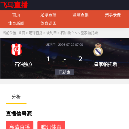
飞马直播
首页
足球直播
篮球直播
赛事录像
体育新闻
体育词条
当前位置:
首页
>
足球直播
>
玻利甲
>
石油独立 VS 皇家帕托斯
玻利甲 | 2026-07-22 07:00
1
-
2
石油独立
皇家
已结束
分析
直播信号源
高清直播
腾讯体育