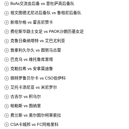
BsAs交流会后备 vs 意杜萨高后备队
祖文图德尤尼达后备队 vs 鲁祖尼后备队
新塔尔格 vs 霍吉尼赞卡
费伦斯华路士女足 vs PAOK沙朗历基女足
克鲁日桑纳塔特 vs 艾巴尤利亚
敦拿利久尔久 vs 图努马古雷
巴克乌 vs 维托鲁库里塔
克勒拉希 vs 安拿莫迪鲁
佩特罗鲁贝尔卡 vs CSO伯伊科
艾托卡添尼亚 vs 米尼罗尔
古吉尔 vs 积乌尔
帕勒斯 vs 图纳里
费兰斯 vs 奥尔图尔柯蒂索拉
CSA卡城邦 vs FC阿格里科