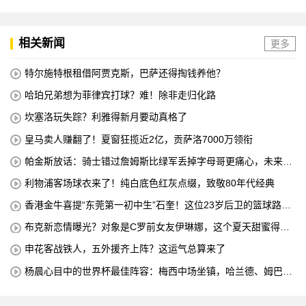
中国澳门澳科精英 全场录像
相关新闻
更多
特尔施特根租借阿贾克斯，巴萨还得掏钱养他？
哈珀兄弟想为菲律宾打球？难！除非走归化路
坎塞洛玩失踪？利雅得新月要动真格了
皇马卖人赚翻了！夏窗狂揽近2亿，贡萨洛7000万领衔
帕金斯放话：骑士错过詹姆斯比绿军丢掉字母哥更痛心，未来十
年别想碰冠军
利物浦客场球衣来了！纯白底色红灰点缀，致敬80年代经典
香港金牛喜提“东莞第一初中生”石奎！这位23岁后卫的篮球路，
从大湾区起步
布克新恋情曝光？对象是C罗前女友伊琳娜，这个夏天甜蜜得有
点意外
申花客战铁人，五外援齐上阵？这运气总算来了
杨晨心目中的世界杯最佳阵容：梅西中场坐镇，哈兰德、姆巴
佩、亚马尔领衔锋线