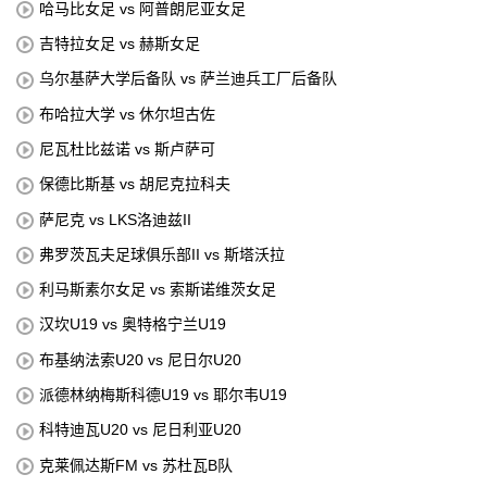
哈马比女足 vs 阿普朗尼亚女足
吉特拉女足 vs 赫斯女足
乌尔基萨大学后备队 vs 萨兰迪兵工厂后备队
布哈拉大学 vs 休尔坦古佐
尼瓦杜比兹诺 vs 斯卢萨可
保德比斯基 vs 胡尼克拉科夫
萨尼克 vs LKS洛迪兹II
弗罗茨瓦夫足球俱乐部II vs 斯塔沃拉
利马斯素尔女足 vs 索斯诺维茨女足
汉坎U19 vs 奥特格宁兰U19
布基纳法索U20 vs 尼日尔U20
派德林纳梅斯科德U19 vs 耶尔韦U19
科特迪瓦U20 vs 尼日利亚U20
克莱佩达斯FM vs 苏杜瓦B队