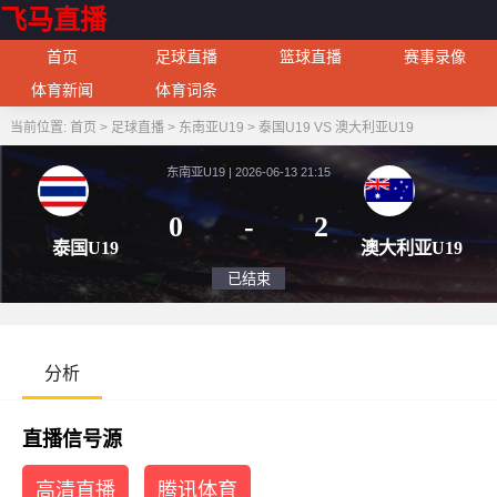
飞马直播
首页
足球直播
篮球直播
赛事录像
体育新闻
体育词条
当前位置:
首页
>
足球直播
>
东南亚U19
>
泰国U19 VS 澳大利亚U19
东南亚U19 | 2026-06-13 21:15
0
-
2
泰国U19
澳大利
已结束
分析
直播信号源
高清直播
腾讯体育