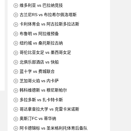
维多利亚 vs 巴拉纳竞技
古兰尼RS vs 布拉希尔佩洛塔斯
卡利体育会 vs 阿古拉斯多拉达斯
布鲁明 vs 阿拉维预备
纽约城 vs 桑托斯拉古纳
哥伦比亚女足 vs 墨西哥女足
北俱乐部酒店 vs 快船
蓝十字 vs 费城联合
芝加哥火焰 vs 内卡萨
韩科维德斯 vs 穆尼斯帕尔
多拉多斯 vs 扎卡特卡斯
哥达拿查拉大学 vs 克雷卡米诺斯
奥斯汀FC vs 蒂华纳
阿卡德锦标 vs 圣米格利托体育后备队