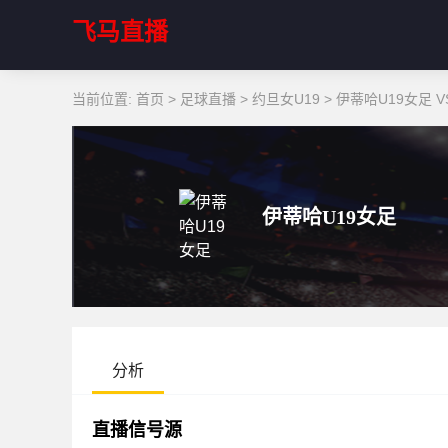
飞马直播
当前位置:
首页
>
足球直播
>
约旦女U19
>
伊蒂哈U19女足 V
伊蒂哈U19女足
分析
直播信号源