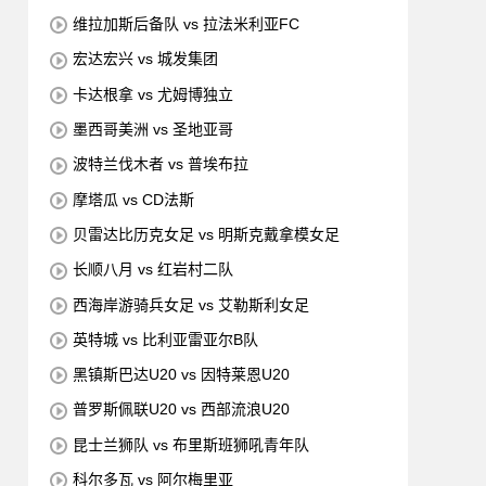
维拉加斯后备队 vs 拉法米利亚FC
宏达宏兴 vs 城发集团
卡达根拿 vs 尤姆博独立
墨西哥美洲 vs 圣地亚哥
波特兰伐木者 vs 普埃布拉
摩塔瓜 vs CD法斯
贝雷达比历克女足 vs 明斯克戴拿模女足
长顺八月 vs 红岩村二队
西海岸游骑兵女足 vs 艾勒斯利女足
英特城 vs 比利亚雷亚尔B队
黑镇斯巴达U20 vs 因特莱恩U20
普罗斯佩联U20 vs 西部流浪U20
昆士兰狮队 vs 布里斯班狮吼青年队
科尔多瓦 vs 阿尔梅里亚