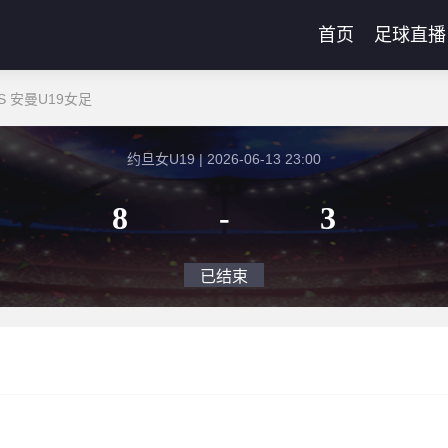
首页
足球直播
S 安曼U19女足
约旦女U19 | 2026-06-13 23:00
8
-
3
已结束