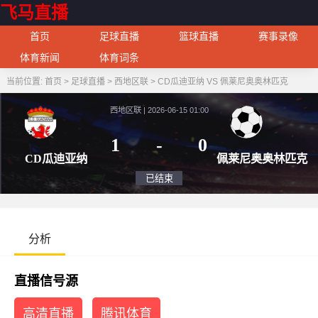
飞马直播
首页
足球直播
篮球直播
赛事录像
体育新闻
体育词条
当前位置:
首页
>
足球直播
>
西地区联
>
CD瓜迪亚纳 VS 佩莱尼奥奥林匹克
西地区联 | 2026-06-15 01:00
1
-
0
CD瓜迪亚纳
佩莱尼
已结束
分析
直播信号源
高清直播
腾讯体育