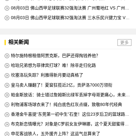
科技 全场录像
08月03日 佛山西甲足球联赛32强淘汰赛 广州蜀地红 VS 广州戴
拿模 全场录像
08月03日 佛山西甲足球联赛32强淘汰赛 三水乐民兴健力宝 VS
中国澳门澳科精英 全场录像
相关新闻
更多
特尔施特根租借阿贾克斯，巴萨还得掏钱养他？
哈珀兄弟想为菲律宾打球？难！除非走归化路
坎塞洛玩失踪？利雅得新月要动真格了
皇马卖人赚翻了！夏窗狂揽近2亿，贡萨洛7000万领衔
帕金斯放话：骑士错过詹姆斯比绿军丢掉字母哥更痛心，未来十
年别想碰冠军
利物浦客场球衣来了！纯白底色红灰点缀，致敬80年代经典
香港金牛喜提“东莞第一初中生”石奎！这位23岁后卫的篮球路，
从大湾区起步
布克新恋情曝光？对象是C罗前女友伊琳娜，这个夏天甜蜜得有
点意外
申花客战铁人，五外援齐上阵？这运气总算来了