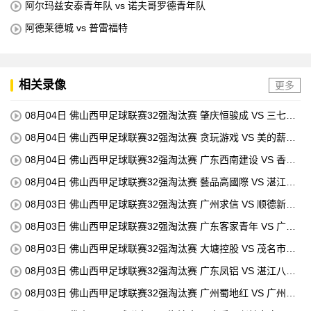
阿尔玛兹安泰青年队 vs 诺夫哥罗德青年队
阿德莱德城 vs 普雷福特
相关录像
更多
08月04日 佛山西甲足球联赛32强淘汰赛 肇庆恒骏成 VS 三七互
娱 全场录像
08月04日 佛山西甲足球联赛32强淘汰赛 贪玩游戏 VS 美的薪火
全场录像
08月04日 佛山西甲足球联赛32强淘汰赛 广东西南建设 VS 香港
圣徒 全场录像
08月04日 佛山西甲足球联赛32强淘汰赛 藝品高國際 VS 湛江狂
狼·粵辉能源 全场录像
08月03日 佛山西甲足球联赛32强淘汰赛 广州求信 VS 顺德新青
年 全场录像
08月03日 佛山西甲足球联赛32强淘汰赛 广东客家青年 VS 广州
英华思力U17 全场录像
08月03日 佛山西甲足球联赛32强淘汰赛 大塘控股 VS 茂名市点
都得 全场录像
08月03日 佛山西甲足球联赛32强淘汰赛 广东凤铝 VS 湛江八部
科技 全场录像
08月03日 佛山西甲足球联赛32强淘汰赛 广州蜀地红 VS 广州戴
拿模 全场录像