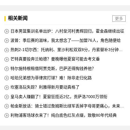
中国澳门澳科精英 全场录像
相关新闻
更多
日本男篮集训名单出炉：八村垒河村勇辉回归，霍金森继续出征
波普：季后赛的滋味，我太想念了——加盟76人，角色随便给
热刺2-1切尔西：托纳利、里沙利松双双8分，丹索替补3分钟染
红只配1分
芒特真要投奔兰帕德？曼晚曝他夏窗可能去考文垂
特尔施特根租借阿贾克斯，巴萨还得掏钱养他？
哈珀兄弟想为菲律宾打球？难！除非走归化路
坎塞洛玩失踪？利雅得新月要动真格了
皇马卖人赚翻了！夏窗狂揽近2亿，贡萨洛7000万领衔
帕金斯放话：骑士错过詹姆斯比绿军丢掉字母哥更痛心，未来十
年别想碰冠军
利物浦客场球衣来了！纯白底色红灰点缀，致敬80年代经典