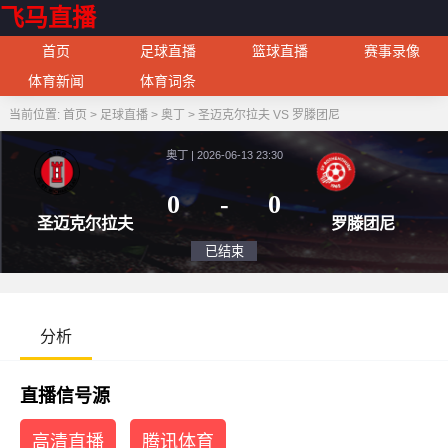
飞马直播
首页
足球直播
篮球直播
赛事录像
体育新闻
体育词条
当前位置:
首页
>
足球直播
>
奥丁
>
圣迈克尔拉夫 VS 罗滕团尼
奥丁 | 2026-06-13 23:30
0
-
0
圣迈克尔拉夫
罗滕
已结束
分析
直播信号源
高清直播
腾讯体育