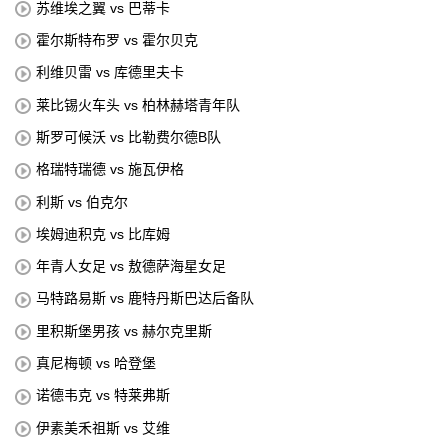
苏维埃之翼 vs 巴蒂卡
霍尔斯特布罗 vs 霍尔贝克
利维贝雷 vs 库德里夫卡
莱比锡火车头 vs 柏林赫塔青年队
斯罗可候沃 vs 比勒费尔德B队
格瑞特瑞德 vs 施瓦伊格
利斯 vs 伯克尔
埃姆迪积克 vs 比库姆
年青人女足 vs 敖德萨海星女足
马特路易斯 vs 鹿特丹斯巴达后备队
里积斯堡男孩 vs 赫尔克里斯
真尼梅顿 vs 哈登堡
诺德韦克 vs 特莱弗斯
伊素美禾祖斯 vs 艾维